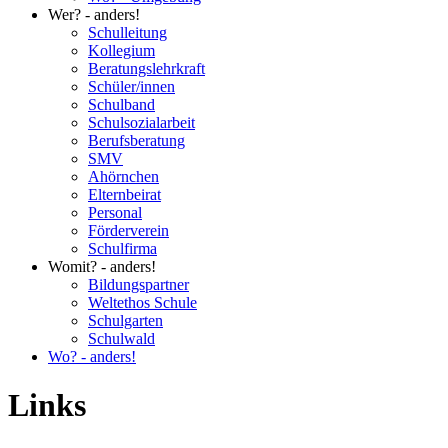
Wer? - anders!
Schulleitung
Kollegium
Beratungslehrkraft
Schüler/innen
Schulband
Schulsozialarbeit
Berufsberatung
SMV
Ahörnchen
Elternbeirat
Personal
Förderverein
Schulfirma
Womit? - anders!
Bildungspartner
Weltethos Schule
Schulgarten
Schulwald
Wo? - anders!
Links