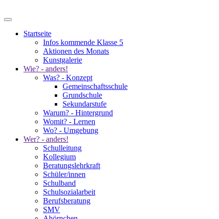
Startseite
Infos kommende Klasse 5
Aktionen des Monats
Kunstgalerie
Wie? - anders!
Was? - Konzept
Gemeinschaftsschule
Grundschule
Sekundarstufe
Warum? - Hintergrund
Womit? - Lernen
Wo? - Umgebung
Wer? - anders!
Schulleitung
Kollegium
Beratungslehrkraft
Schüler/innen
Schulband
Schulsozialarbeit
Berufsberatung
SMV
Ahörnchen