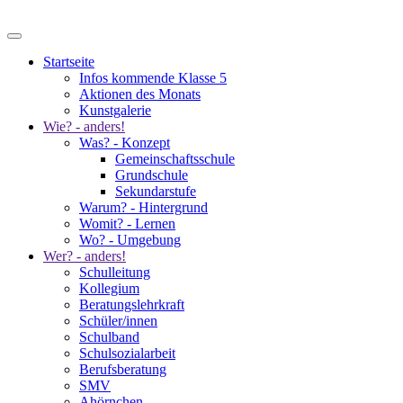
Startseite
Infos kommende Klasse 5
Aktionen des Monats
Kunstgalerie
Wie? - anders!
Was? - Konzept
Gemeinschaftsschule
Grundschule
Sekundarstufe
Warum? - Hintergrund
Womit? - Lernen
Wo? - Umgebung
Wer? - anders!
Schulleitung
Kollegium
Beratungslehrkraft
Schüler/innen
Schulband
Schulsozialarbeit
Berufsberatung
SMV
Ahörnchen