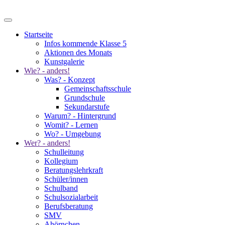
Startseite
Infos kommende Klasse 5
Aktionen des Monats
Kunstgalerie
Wie? - anders!
Was? - Konzept
Gemeinschaftsschule
Grundschule
Sekundarstufe
Warum? - Hintergrund
Womit? - Lernen
Wo? - Umgebung
Wer? - anders!
Schulleitung
Kollegium
Beratungslehrkraft
Schüler/innen
Schulband
Schulsozialarbeit
Berufsberatung
SMV
Ahörnchen