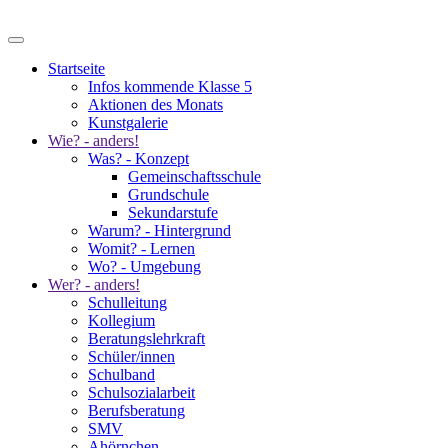
Startseite
Infos kommende Klasse 5
Aktionen des Monats
Kunstgalerie
Wie? - anders!
Was? - Konzept
Gemeinschaftsschule
Grundschule
Sekundarstufe
Warum? - Hintergrund
Womit? - Lernen
Wo? - Umgebung
Wer? - anders!
Schulleitung
Kollegium
Beratungslehrkraft
Schüler/innen
Schulband
Schulsozialarbeit
Berufsberatung
SMV
Ahörnchen